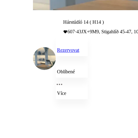
Hárstúdíó 14 ( H14 )
607
·
43JX+9M9, Stigahlíð 45-47, 10
Rezervovat
Oblíbené
Více