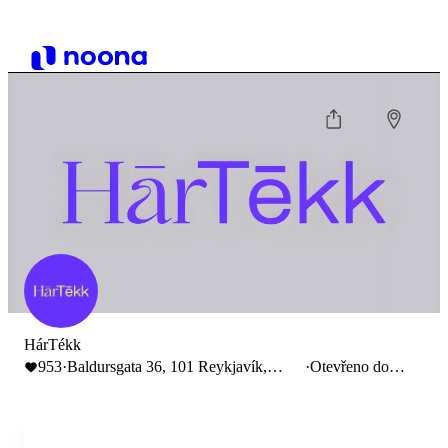
HárTékk
953
·
Baldursgata 36, 101 Reykjavík,
·
Otevřeno do
Iceland
18:00