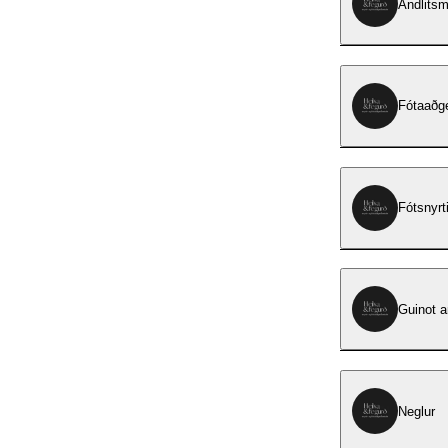
Andlitsm
Fótaaðg
Fótsnyrt
Guinot a
Neglur