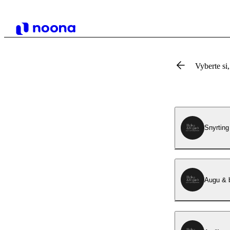
Vyberte si,
Snyrting
Augu & b