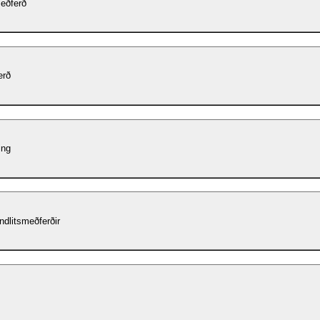
eðferð
erð
ing
ndlitsmeðferðir