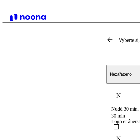
Vyberte si,
Nezařazeno
N
Nudd 30 mín.
30 min
Lögð er áhersl
N