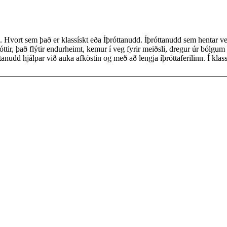
 Hvort sem það er klassískt eða Íþróttanudd. Íþróttanudd sem hentar vel
óttir, það flýtir endurheimt, kemur í veg fyrir meiðsli, dregur úr bólgum
dd hjálpar við auka afköstin og með að lengja íþróttaferilinn. Í klassísku nuddi
r að mýkja vöðvana og ná slökun. Lögð er áhersla á allan líkamann til að 
i og hreyfigetu.