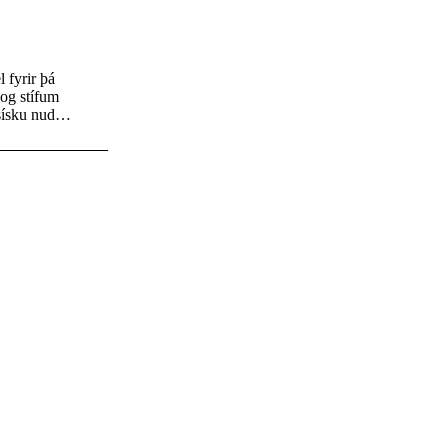
 fyrir þá
 og stífum
stuðla að