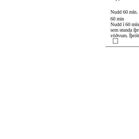
Nudd 60 mín.
60 min
Nudd í 60 mín.
sem stunda íþr
vöðvum. Íþróttanu
er leitast efti
auknu blóðflæð