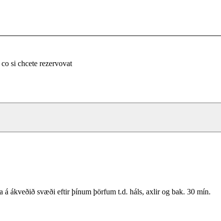
 co si chcete rezervovat
a á ákveðið svæði eftir þínum þörfum t.d. háls, axlir og bak. 30 mín.