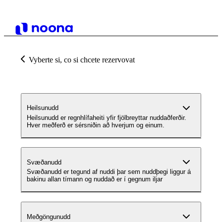
Vyberte si, co si chcete rezervovat
Heilsunudd
Heilsunudd er regnhlífaheiti yfir fjölbreyttar nuddaðferðir.
Hver meðferð er sérsniðin að hverjum og einum.
Svæðanudd
Svæðanudd er tegund af nuddi þar sem nuddþegi liggur á
bakinu allan tímann og nuddað er í gegnum iljar
Meðgöngunudd