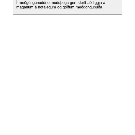
Í meðgöngunuddi er nuddþega gert kleift að liggja á
maganum á notalegum og góðum meðgöngupúða