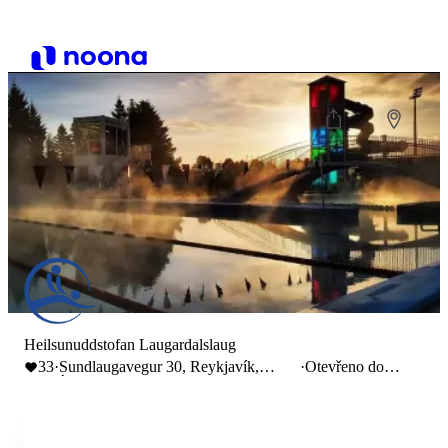
Heilsunuddstofan Laugardalslaug
33
·
Sundlaugavegur 30, Reykjavík,
·
Otevřeno do
Ísland
20:00