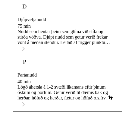
D
Djúpvefjanudd
75 min
Nudd sem hentar þeim sem glíma við stífa og
stirða vöðva. Djúpt nudd sem getur verið frekar
vont á meðan stendur. Leitað af trigger punktum
og unnið á þeim. Endað á slakandi höfuðnuddi.
💪✨
P
Partanudd
40 min
Lögð áhersla á 1-2 svæði líkamans eftir þínum
óskum og þörfum. Getur verið til dæmis bak og
herðar, höfuð og herðar, fætur og höfuð o.s.frv. 👣