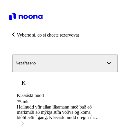
Vyberte si, co si chcete rezervovat
Nezařazeno
K
Klassískt nudd
75 min
Heilnudd yfir allan líkamann með það að
markmiði að mýkja stífa vöðva og koma
blóðflæði í gang. Klassískt nudd dregur úr
spennu, hjálpar líkamanum að slaka á og eykur
almenna vellíðan. 💫