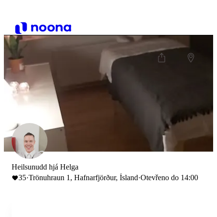
Heilsunudd hjá Helga
35
·
Trönuhraun 1, Hafnarfjörður, Ísland
·
Otevřeno do 14:00