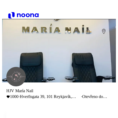
HJV María Nail
1000
·
Hverfisgata 39, 101 Reykjavík,
·
Otevřeno do
Iceland
21:00