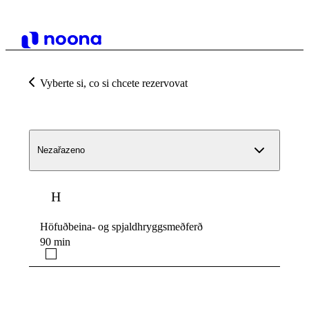
Vyberte si, co si chcete rezervovat
Nezařazeno
H
Höfuðbeina- og spjaldhryggsmeðferð
90 min