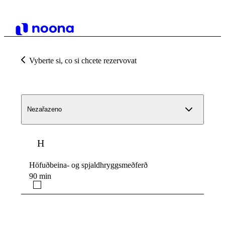
Vyberte si, co si chcete rezervovat
Nezařazeno
H
Höfuðbeina- og spjaldhryggsmeðferð
90 min