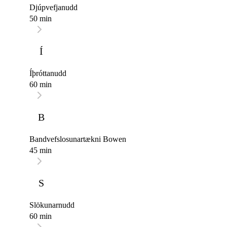
Djúpvefjanudd
50 min
Í
Íþróttanudd
60 min
B
Bandvefslosunartækni Bowen
45 min
S
Slökunarnudd
60 min