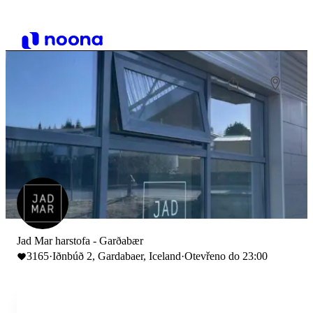
Jad Mar harstofa - Garðabær
3165
·
Iðnbúð 2, Gardabaer, Iceland
·
Otevřeno do 23:00