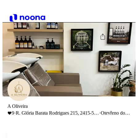
A Oliveira
9
·
R. Glória Barata Rodrigues 215, 2415-575
·
Otevřeno do
Marrazes
19:00