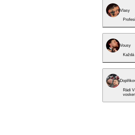
Vlasy
Profes
Vousy
Každá 
Doplňko
Rádi V
voskem