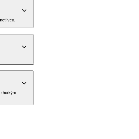
notlivce.
ce horkým