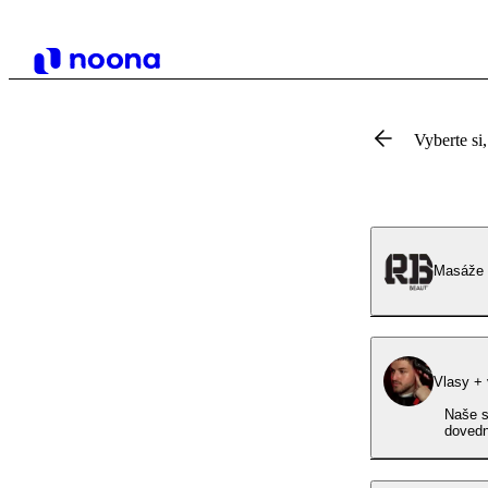
Vyberte si,
Masáže 
Vlasy +
Naše s
dovedn