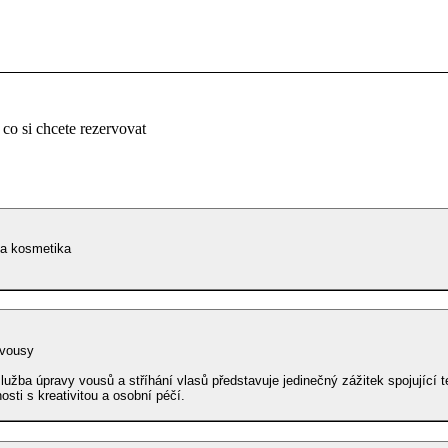
 co si chcete rezervovat
a kosmetika
 vousy
lužba úpravy vousů a stříhání vlasů představuje jedinečný zážitek spojující 
osti s kreativitou a osobní péčí.