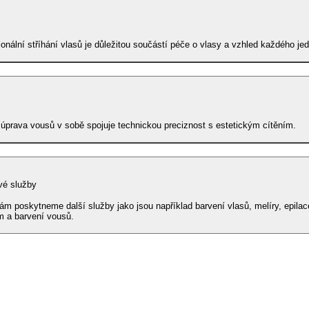
ionální stříhání vlasů je důležitou součástí péče o vlasy a vzhled každého jed
úprava vousů v sobě spojuje technickou preciznost s estetickým cítěním.
vé služby
ám poskytneme další služby jako jsou například barvení vlasů, melíry, epila
 a barvení vousů.