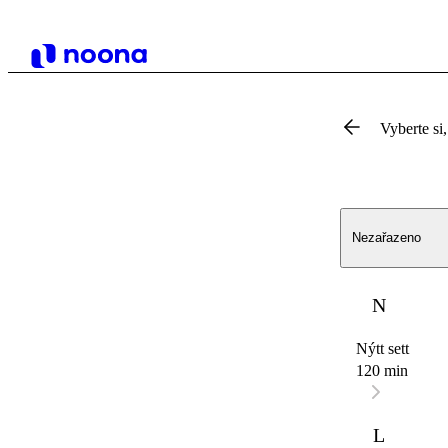
Vyberte si,
Nezařazeno
N
Nýtt sett
120 min
L