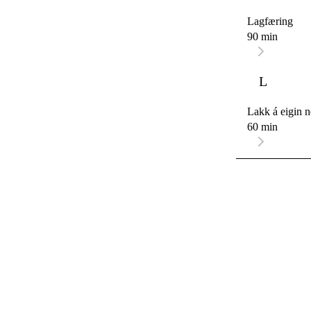
Lagfæring
90 min
L
Lakk á eigin n
60 min