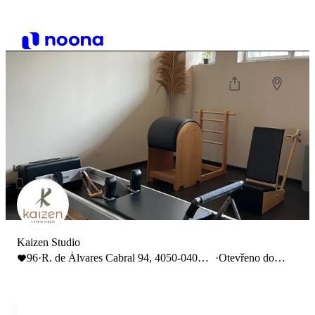
Kaizen Studio
96
·
R. de Álvares Cabral 94, 4050-040
·
Otevřeno do
Porto
13:00