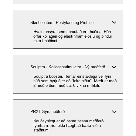
Skinboosters; Restylane og Profhilo
Hyaluronsýra sem sprautað er í húðina. Hún
örfar kollagen og elastínframleiðslu og bindur
raka í húðinni.
Sculptra - Kollagenstimulator - Ný meðferð.
Sculptra booster. Hentar einstaklega vel fyrir
húð sem byrjuð er að "leka niður". Mælt er með
2 meðferðum með ca. 6 vikna millibili.
PRXT Sýrumeðferð.
Nauðsynlegt er að panta þessa meðferð
fyrirfram. Ss. ekki hægt að bæta við á
staðnum.