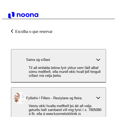
Escolha o que reservar
Sama og síðast
Til að einfalda leitina fyrir ykkur sem fáið alltaf
sömu meðferð, eða munið ekki hvað þið fenguð
síðast má velja þetta.
Fylliefni / Fillers - Restylane og fleira.
Veistu ekki hvaða meðferð þú átt að velja
geturðu haft samband við mig fyrst í s. 7805080
á fb. eða á www.kosmetiskklinik.is