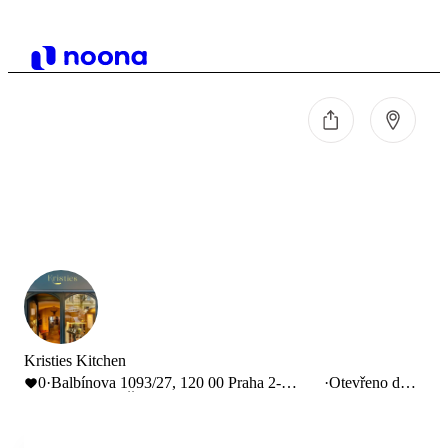
Kristies Kitchen
0
·
Balbínova 1093/27, 120 00 Praha 2-
·
Otevřeno do
Vinohrady, Česko
18:00