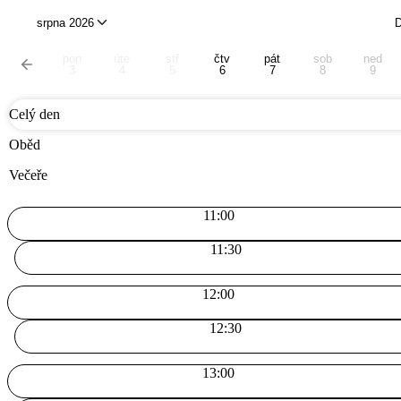
srpna 2026
pon
úte
stř
čtv
pát
sob
ned
3
4
5
6
7
8
9
Celý den
Oběd
Večeře
11:00
11:30
12:00
12:30
13:00