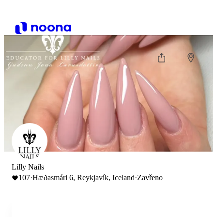
Lilly Nails
107
·
Hæðasmári 6, Reykjavík, Iceland
·
Zavřeno