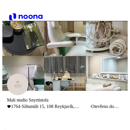
Mali studio Snyrtistofa
1764
·
Síðumúli 15, 108 Reykjavík,
·
Otevřeno do
Исландия
20:00