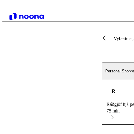
Vyberte si,
Personal Shopp
R
Ráðgjöf hjá pe
75 min