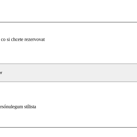
 co si chcete rezervovat
er
rsónulegum stílista