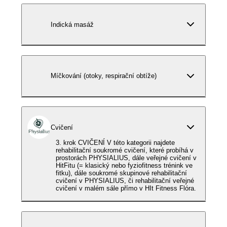
Indická masáž
Míčkování (otoky, respirační obtíže)
Cvičení
3. krok CVIČENÍ V této kategorii najdete
rehabilitační soukromé cvičení, které probíhá v
prostorách PHYSIALIUS, dále veřejné cvičení v
HitFitu (= klasický nebo fyziofitness trénink ve
fitku), dále soukromé skupinové rehabilitační
cvičení v PHYSIALIUS, či rehabilitační veřejné
cvičení v malém sále přímo v HIt Fitness Flóra.