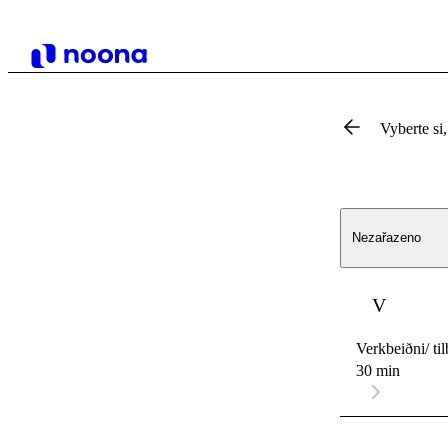
Vyberte si,
Nezařazeno
V
Verkbeiðni/ ti
30 min