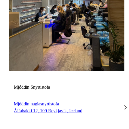
M
Mjóddin Snyrtistofa
Mjóddin naglasnyrtistofa
Álfabakki 12, 109 Reykjavík, Iceland