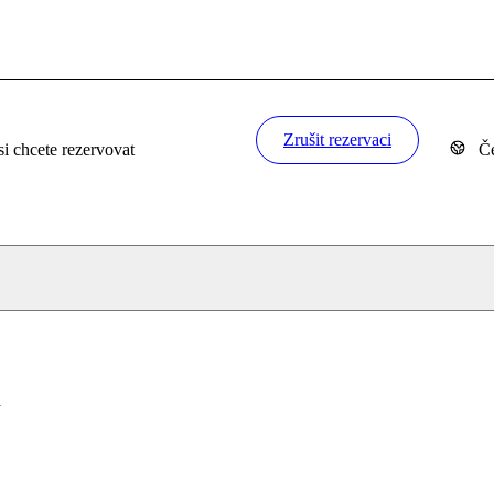
Zrušit rezervaci
si chcete rezervovat
Če
a