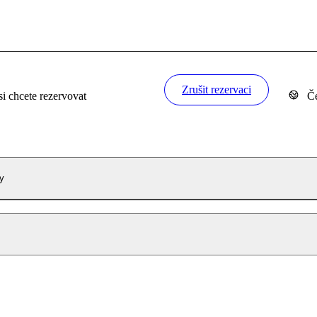
Zrušit rezervaci
si chcete rezervovat
Če
y