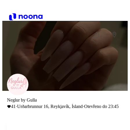
Neglur by Gulla
41
·
Urðarbrunnur 16, Reykjavík, Ísland
·
Otevřeno do 23:45