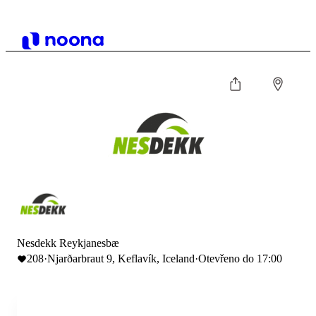
Nesdekk Reykjanesbæ
208
·
Njarðarbraut 9, Keflavík, Iceland
·
Otevřeno do 17:00