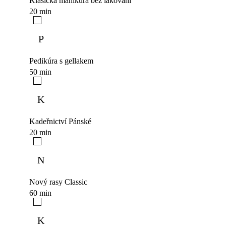
Klasická manikúra bez lakování
20 min
P
Pedikúra s gellakem
50 min
K
Kadeřnictví Pánské
20 min
N
Nový rasy Classic
60 min
K