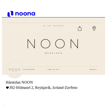
Hárstofan NOON
392
·
Hólmasel 2, Reykjavík, Iceland
·
Zavřeno