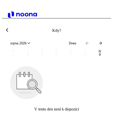
Kdy?
srpna 2026
Dnes
P
Ú
S
Č
P
S
N
3
4
5
6
7
8
9
V tento den není k dispozici