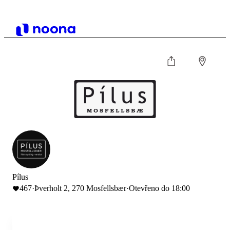
Pílus
467
·
Þverholt 2, 270 Mosfellsbær
·
Otevřeno do 18:00