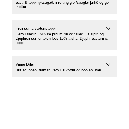
Sæti & teppi ryksugað. inrétting gler/speglar þrifið og gólf
mottur.
Hreinsun á sætum/teppi
Gerðu sætin í bílnum þínum fín og falleg. Ef alþrif og
Djúphreinsun er tekin fæs 15% afsl af Djúphr Sætum &
teppi
Vinnu Bílar
Þrif að innan, framan verðu. Þvottur og bón að utan.