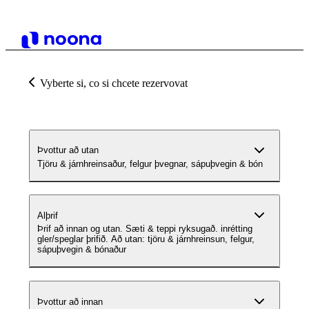
Vyberte si, co si chcete rezervovat
Þvottur að utan
Tjöru & járnhreinsaður, felgur þvegnar, sápuþvegin & bón
Alþrif
Þrif að innan og utan. Sæti & teppi ryksugað. inrétting
gler/speglar þrifið. Að utan: tjöru & járnhreinsun, felgur,
sápuþvegin & bónaður
Þvottur að innan