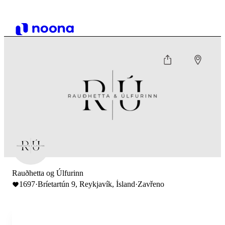
Rauðhetta og Úlfurinn
1697
·
Bríetartún 9, Reykjavík, Ísland
·
Zavřeno