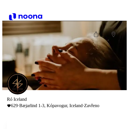
Ró Iceland
629
·
Bæjarlind 1-3, Kópavogur, Iceland
·
Zavřeno