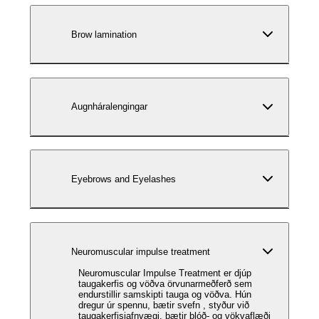
Brow lamination
Augnháralengingar
Eyebrows and Eyelashes
Neuromuscular impulse treatment
Neuromuscular Impulse Treatment er djúp
taugakerfis og vöðva örvunarmeðferð sem
endurstillir samskipti tauga og vöðva. Hún
dregur úr spennu, bætir svefn , styður við
taugakerfisjafnvægi, bætir blóð- og vökvaflæði