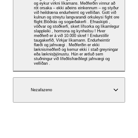
og eykur virkni líkamans. Meðferðin vinnur að
rót orsaka – ekki aðeins einkennum – og styður
við heildræna endurheimt og vellíðan. Gott við
kulnun og streytu langvarandi orkuleysi fight ore
flight.Blóðrás og sogæðakerfi . Efnaskipti ,
vöðvar og stoðkerfi, skert lífsorka og líkamlegur
slappleiki , hormona og kynheilsu ! Hver
meðferð er á við 10.000 skref ! Endurstillir
taugakerfið, Virkjar líkamann. Endurheimtir
flæði og jafnvægi . Meðferðin er ekki
læknismeðferð og kemur ekki í stað greyningar
eða læknisþjónustu. Hún er ætluð sem
stuðningur við lífeðlisfræðilegt jafnvægi og
vellíðan .
Nezařazeno