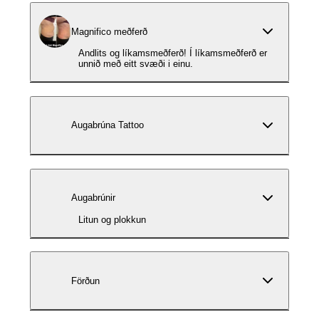
Magnifico meðferð
Andlits og líkamsmeðferð! Í líkamsmeðferð er
unnið með eitt svæði i einu.
Augabrúna Tattoo
Augabrúnir
Litun og plokkun
Förðun