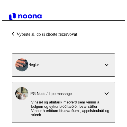
Vyberte si, co si chcete rezervovat
Neglur
LPG Nudd / Lipo massage
Vinsæl og áhrifarík meðferð sem vinnur á
bólgum og eykur blóðflæðið, losar stíflur .
Vinnur á erfiðum fitusvæðum , appelsínuhúð og
stinnir.