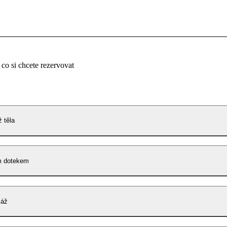
 co si chcete rezervovat
 těla
m dotekem
sáž