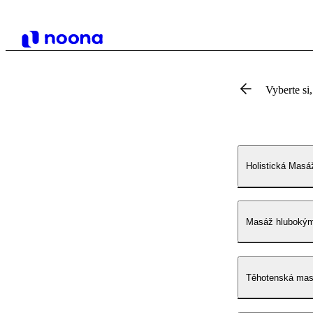
Vyberte si,
Holistická Masáž
Masáž hluboký
Těhotenská ma