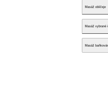
Masáž obličeje
Masáž vybrané č
Masáž baňková