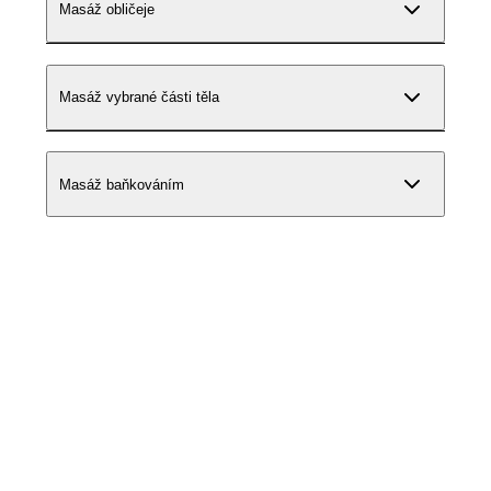
Masáž obličeje
Masáž vybrané části těla
Masáž baňkováním