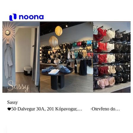
Sassy
50
·
Dalvegur 30A, 201 Kópavogur,
·
Otevřeno do
Iceland
18:00