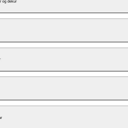
r og dekur
r
ar