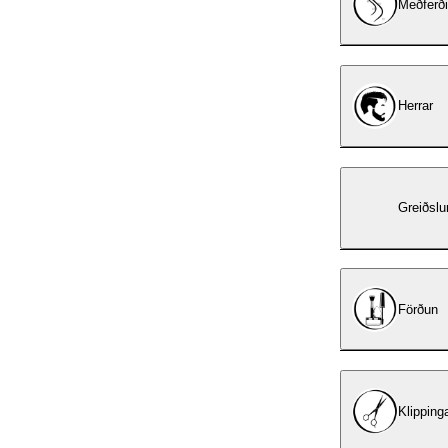
Meðferði
Herrar
Greiðslu
Förðun
Klipping