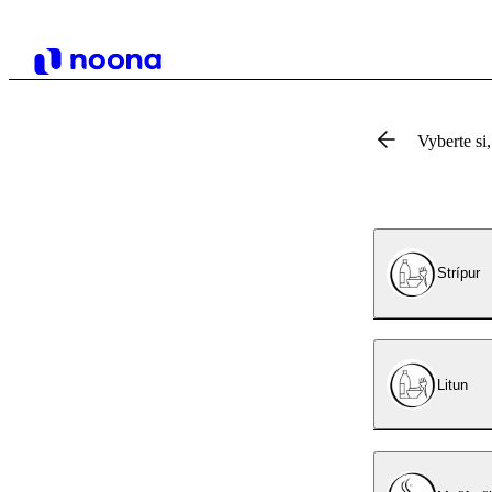
Vyberte si,
Strípur
Litun