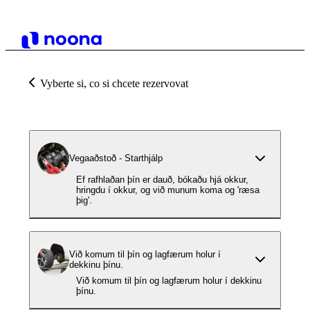
Vyberte si, co si chcete rezervovat
Vegaaðstoð - Starthjálp
Ef rafhlaðan þín er dauð, bókaðu hjá okkur,
hringdu í okkur, og við munum koma og 'ræsa
þig'.
Við komum til þín og lagfærum holur í
dekkinu þínu.
Við komum til þín og lagfærum holur í dekkinu
þínu.