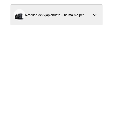
Þægileg dekkjaþjónusta – heima hjá þér.