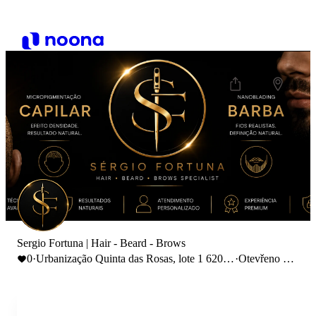
Sergio Fortuna | Hair - Beard - Brows
0
·
Urbanização Quinta das Rosas, lote 1 6200
·
Otevřeno do
Covilhã, Portugal
18:00