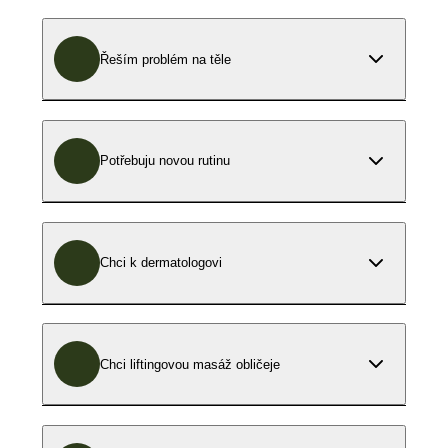
Řeším problém na těle
Potřebuju novou rutinu
Chci k dermatologovi
Chci liftingovou masáž obličeje