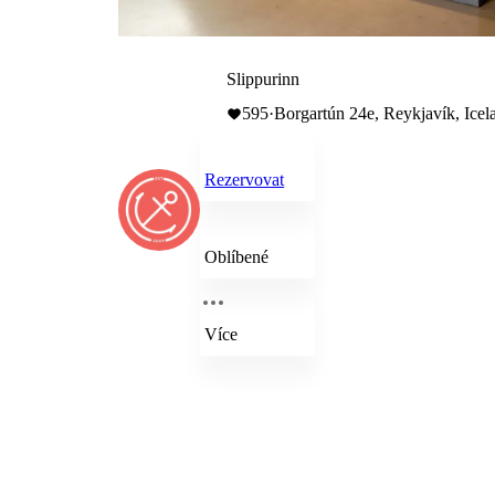
Slippurinn
595
·
Borgartún 24e, Reykjavík, Icel
Rezervovat
Oblíbené
Více