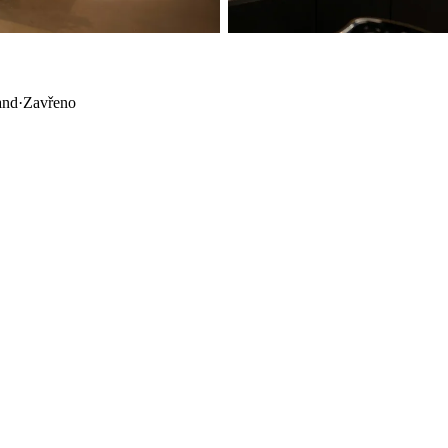
and
·
Zavřeno