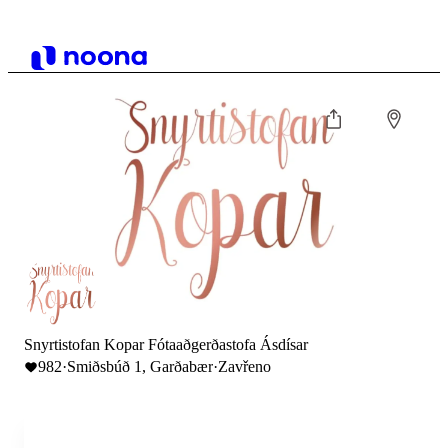
Snyrtistofan Kopar Fótaaðgerðastofa Ásdísar
982
·
Smiðsbúð 1, Garðabær
·
Zavřeno