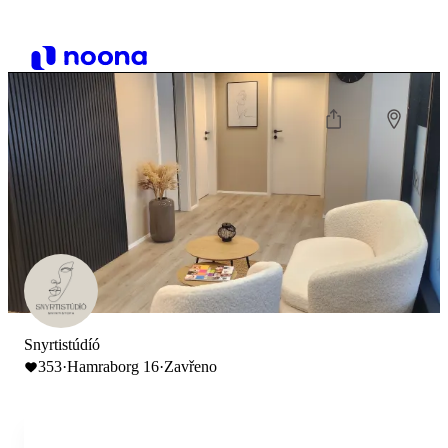
Snyrtistúdíó
353
·
Hamraborg 16
·
Zavřeno