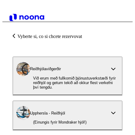
Vyberte si, co si chcete rezervovat
Reiðhjólaviðgerðir
Við erum með fullkomið þjónustuverkstæði fyrir
reiðhjól og getum tekið að okkur flest verkefni
því tengdu.
Upphersla - Reiðhjól
(Einungis fyrir Mondraker hjól!)