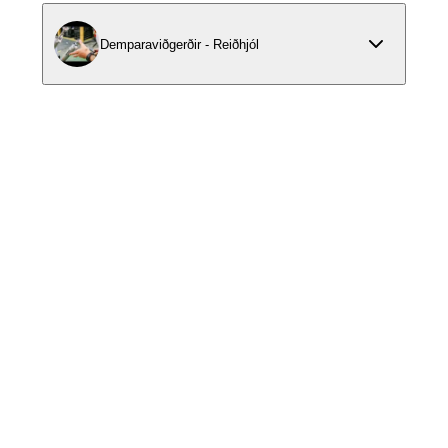
Demparaviðgerðir - Reiðhjól