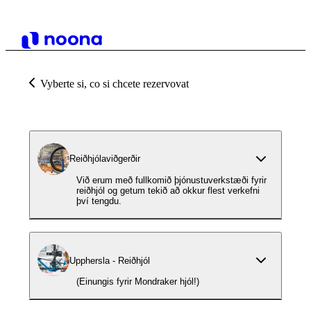
Vyberte si, co si chcete rezervovat
Reiðhjólaviðgerðir
Við erum með fullkomið þjónustuverkstæði fyrir
reiðhjól og getum tekið að okkur flest verkefni
því tengdu.
Upphersla - Reiðhjól
(Einungis fyrir Mondraker hjól!)