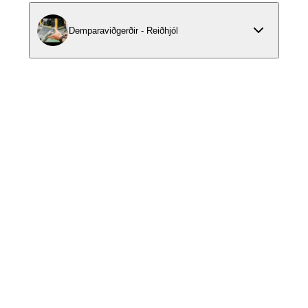
Demparaviðgerðir - Reiðhjól